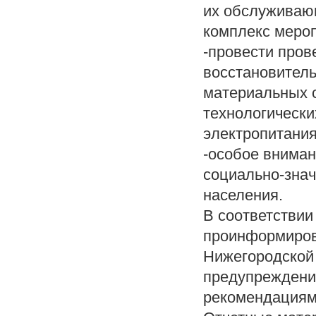
их обслуживающ
комплекс меро
-провести пров
восстановитель
материальных 
технологически
электропитания
-особое внима
социально-зна
населения.
В соответстви
проинформиров
Нижегородской 
предупреждения
рекомендациям