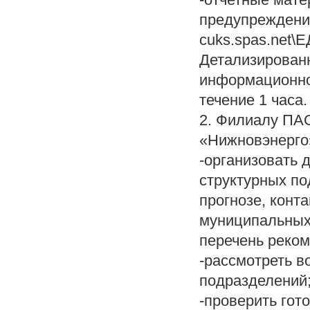
предупреждения
cuks.spas.net\
Детализированн
информационно
течение 1 часа.
2. Филиалу ПА
«Нижновэнерго
-организовать 
структурных п
прогнозе, конт
муниципальных
перечень реко
-рассмотреть 
подразделений
-проверить гот