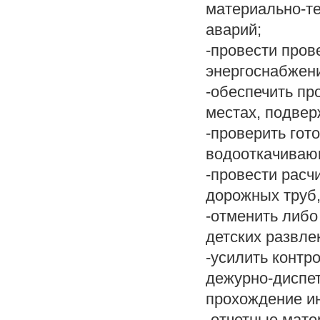
материально-т
аварий;
-провести пров
энергоснабжен
-обеспечить пр
местах, подве
-проверить гот
водооткачиваю
-провести расч
дорожных труб,
-отменить либо
детских развле
-усилить контр
дежурно-диспет
прохождение и
-отчетные мате