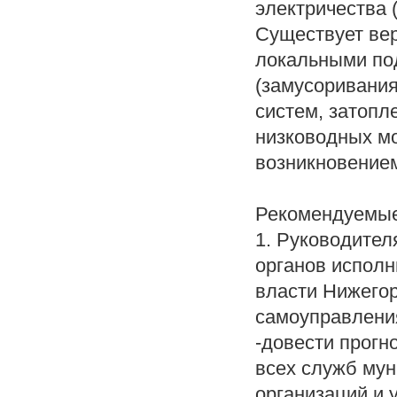
электричества 
Существует вер
локальными по
(замусоривания
систем, затопл
низководных мо
возникновение
Рекомендуемые
1. Руководите
органов исполн
власти Нижегор
самоуправлени
-довести прогн
всех служб му
организаций и 