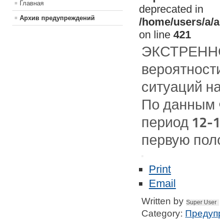
Главная
deprecated in
Архив предупреждений
/home/users/a/a
on line
421
ЭКСТРЕНН
вероятност
ситуаций н
По данным 
период 12-1
первую поло
Print
Email
Written by
Super User
Category:
Предуп