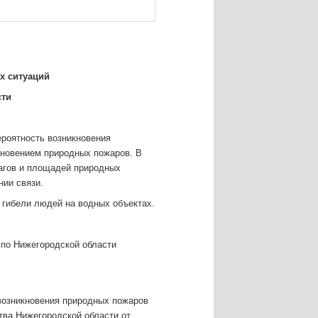
х ситуаций
сти
ероятность возникновения
кновением природных пожаров. В
чагов и площадей природных
нии связи.
 гибели людей на водных объектах.
чно:
по Нижегородской области
возникновения природных пожаров
тва Нижегородской области от