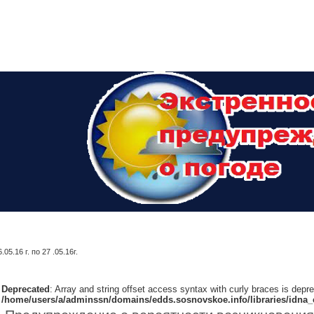
.16 г. по 27 .05.16г.
Deprecated
: Array and string offset access syntax with curly braces is depr
/home/users/a/adminssn/domains/edds.sosnovskoe.info/libraries/idna_