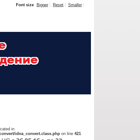
Font size
Bigger
Reset
Smaller
ecated in
convert/idna_convert.class.php
on line
421