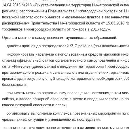
14.04.2016 №213 «Об установлении на территории Нижегородской обла
режима», распоряжением Правительства Нижегородской области от 11.
пожарной безопасности объектов и населенных пунктов в весенне-летни
распоряжением Правительства Нижегородской области от 15.03.2016 №
торфяников Нижегородской области от пожаров в 2016 году».
Органам местного самоуправления муниципальных образований:
­ довести прогноз до председателей КЧС районов (при необходимости
­ информировать население с использованием средств массовой инф
страниц официальных сайтов органов местного самоуправления в инф
сети «Интернет (далее сайты) о введении на территории Нижегородско
противопожарного режима и связанных с этим ограничениях, организо
пропаганды и регулярную публикацию материалов о необходимости со
безопасности;
­ принимать меры по оперативному оповещению населения, в том чис
сайтов, о классе пожарной опасности в лесах и введении запрета на п
класса пожарной опасности в лесах;
­ организовать выполнение комплекса превентивных мероприятий по 
чрезвычайных ситуаций и уменьшению их последствий:
- организовать круглосуточное дежурство в администрациях муниципа