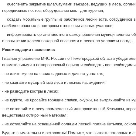
­ обеспечить закрытие шлагбаумами въездов, ведущих в леса, органи
передвижных постов, оборудование мест для курения;
­ создать мобильные группы из работников лесничеств, сотрудников 
наиболее опасных в пожарном отношении лесных участков;
­ информировать органы местного самоуправления муниципальных об
о повышении класса пожарной опасности в лесах по условиям погоды.
Рекомендации населению:
Главное управление МЧС России по Нижегородской области убедитель
внимательными в пожароопасный период и соблюдать все необходимые
- не жгите мусор на своих садовых и дачных участках;
- не сжигайте мусор вблизи леса и лесных насаждений;
- не разводите костры в лесах;
- не курите, не бросайте горящие спички, окурки, не вытряхивайте из к
- не оставляйте в лесу промасленный или пропитанный бензином, кер
веществами обтирочный материал;
- не оставляйте на освещенной солнцем лесной поляне бутылки, осколк
Будьте внимательны и осторожны! Помните, что вызвать пожарных и сп