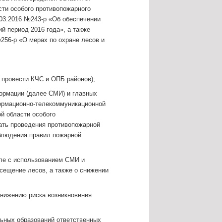
сти особого противопожарного
03.2016 №243-р «Об обеспечении
й период 2016 года», а также
256-р «О мерах по охране лесов и
 провести КЧС и ОПБ районов);
ормации (далее СМИ) и главных
ормационно-телекоммуникационной
й области особого
вать проведения противопожарной
блюдения правил пожарной
ле с использованием СМИ и
осещение лесов, а также о снижении
снижению риска возникновения
льных образований ответственных