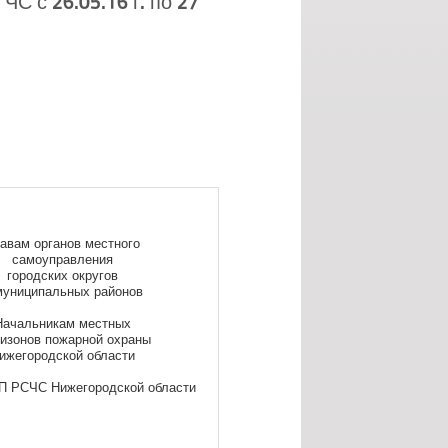
С с 26.05.16 г. по 27
авам органов местного
самоуправления
городских округов
муниципальных районов
Начальникам местных
низонов пожарной охраны
ижегородской области
П РСЧС Нижегородской области