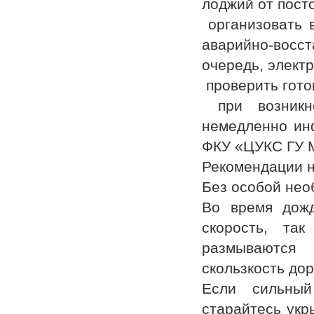
лоджий от пост
организовать 
аварийно-восст
очередь, электр
проверить гото
при возникно
немедленно ин
ФКУ «ЦУКС ГУ М
Рекомендации 
Без особой нео
Во время дожд
скорость, так
размываются 
скользкость до
Если сильный
старайтесь укр