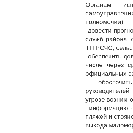
Органам исп
самоуправления
полномочий):
довести прогно
служб района, 
ТП РСЧС, сельс
обеспечить дов
числе через с
официальных с
обеспечить 
руководителей
угрозе возникн
информацию о 
пляжей и стоян
выхода маломер