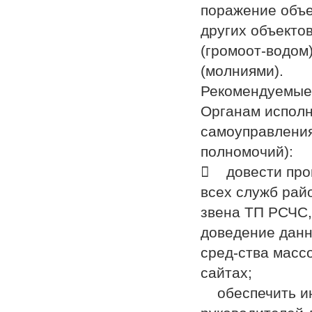
поражение объе
других объекто
(громоот-водом
(молниями).
Рекомендуемые
Органам исполн
самоуправления
полномочий):
 довести прог
всех служб рай
звена ТП РСЧС,
доведение данн
сред-ства масс
сайтах;
обеспечить ин