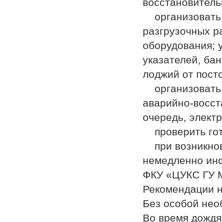
восстановитель
организовать 
разгрузочных р
оборудования; 
указателей, бан
лоджий от пост
организовать 
аварийно-восст
очередь, электр
проверить гот
при возникнов
немедленно инф
ФКУ «ЦУКС ГУ М
Рекомендации 
Без особой нео
Во время дождя