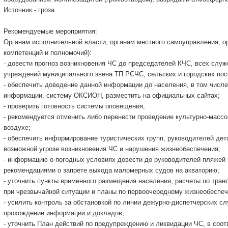
Источник - гроза.
Рекомендуемые мероприятия:
Органам исполнительной власти, органам местного самоуправления, о
компетенций и полномочий):
- довести прогноз возникновения ЧС до председателей КЧС, всех служб
учреждений муниципального звена ТП РСЧС, сельских и городских пос
- обеспечить доведение данной информации до населения, в том числе
информации, систему ОКСИОН, разместить на официальных сайтах;
- проверить готовность системы оповещения;
- рекомендуется отменить либо перенести проведение культурно-масс
воздухе;
- обеспечить информирование туристических групп, руководителей дет
возможной угрозе возникновения ЧС и нарушения жизнеобеспечения;
- информацию о погодных условиях довести до руководителей пляжей 
рекомендациями о запрете выхода маломерных судов на акваторию;
- уточнить пункты временного размещения населения, расчеты по тра
при чрезвычайной ситуации и планы по первоочередному жизнеобеспе
- усилить контроль за обстановкой по линии дежурно-диспетчерских с
прохождение информации и докладов;
- уточнить План действий по предупреждению и ликвидации ЧС, в соот