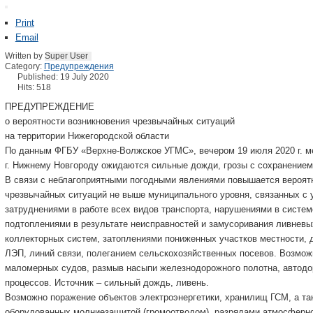
Print
Email
Written by
Super User
Category:
Предупреждения
Published: 19 July 2020
Hits: 518
ПРЕДУПРЕЖДЕНИЕ
о вероятности возникновения чрезвычайных ситуаций
на территории Нижегородской области
По данным ФГБУ «Верхне-Волжское УГМС», вечером 19 июля 2020 г. м
г. Нижнему Новгороду ожидаются сильные дожди, грозы с сохранением 
В связи с неблагоприятными погодными явлениями повышается вероятн
чрезвычайных ситуаций не выше муниципального уровня, связанных с 
затруднениями в работе всех видов транспорта, нарушениями в систе
подтоплениями в результате неисправностей и замусоривания ливневы
коллекторных систем, затоплениями пониженных участков местности, д
ЛЭП, линий связи, полеганием сельскохозяйственных посевов. Возмо
маломерных судов, размыв насыпи железнодорожного полотна, автодор
процессов. Источник – сильный дождь, ливень.
Возможно поражение объектов электроэнергетики, хранилищ ГСМ, а так 
оборудованных молниезащитой (громоотводом), разрядами атмосферно