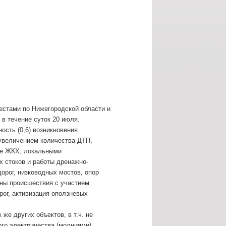
естами по Нижегородской области и
в течение суток 20 июля.
ость (0,6) возникновения
увеличением количества ДТП,
ме ЖКХ, локальными
х стоков и работы дренажно-
орог, низководных мостов, опор
жны происшествия с участием
ог, активизация оползневых
же других объектов, в т.ч. не
го электричества (молниями).