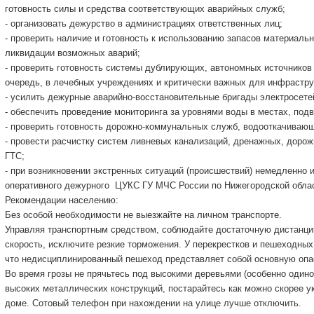
готовность силы и средства соответствующих аварийных служб;
- организовать дежурство в администрациях ответственных лиц;
- проверить наличие и готовность к использованию запасов материаль
ликвидации возможных аварий;
- проверить готовность системы дублирующих, автономных источников
очередь, в лечебных учреждениях и критически важных для инфрастру
- усилить дежурные аварийно-восстановительные бригады электросетей
- обеспечить проведение мониторинга за уровнями воды в местах, под
- проверить готовность дорожно-коммунальных служб, водооткачивающ
- провести расчистку систем ливневых канализаций, дренажных, дорож
ГТС;
- при возникновении экстренных ситуаций (происшествий) немедленно
оперативного дежурного ЦУКС ГУ МЧС России по Нижегородской обла
Рекомендации населению:
Без особой необходимости не выезжайте на личном транспорте.
Управляя транспортным средством, соблюдайте достаточную дистанци
скорость, исключите резкие торможения. У перекрестков и пешеходных
что недисциплинированный пешеход представляет собой основную опа
Во время грозы не прячьтесь под высокими деревьями (особенно один
высоких металлических конструкций, постарайтесь как можно скорее у
доме. Сотовый телефон при нахождении на улице лучше отключить.