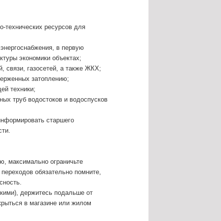
но-технических ресурсов для
 энергоснабжения, в первую
ктуры экономики объектах;
, связи, газосетей, а также ЖКХ;
верженных затоплению;
ей техники;
ных труб водостоков и водоспусков
 информировать старшего
сти.
ю, максимально ограничьте
 переходов обязательно помните,
сность.
окими), держитесь подальше от
крыться в магазине или жилом