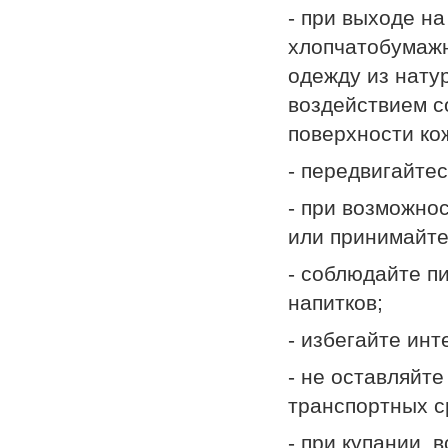
- при выходе н
хлопчатобумажн
одежду из нату
воздействием с
поверхности ко
- передвигайтес
- при возможно
или принимайте
- соблюдайте п
напитков;
- избегайте ин
- не оставляйт
транспортных с
- при купании, 