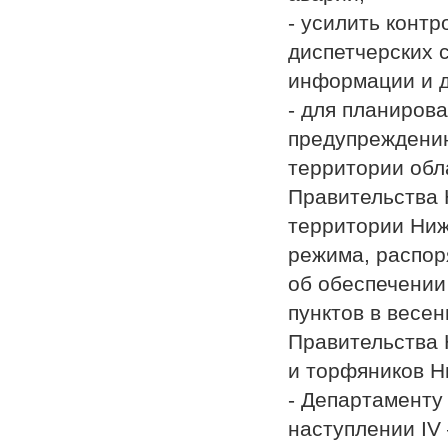
- усилить контр
диспетчерских 
информации и д
- для планиров
предупреждени
территории обл
Правительства 
территории Ниж
режима, распор
об обеспечении
пунктов в весе
Правительства 
и торфяников Н
- Департаменту
наступлении IV