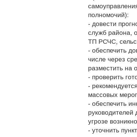
самоуправления
полномочий):
- довести прог
служб района, 
ТП РСЧС, сельс
- обеспечить д
числе через ср
разместить на 
- проверить го
- рекомендуетс
массовых мероп
- обеспечить и
руководителей 
угрозе возникн
- уточнить пун