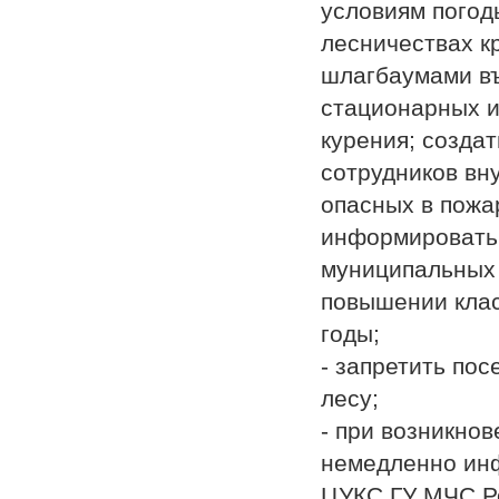
условиям погод
лесничествах к
шлагбаумами въ
стационарных и
курения; созда
сотрудников вн
опасных в пожа
информировать
муниципальных 
повышении клас
годы;
- запретить по
лесу;
- при возникно
немедленно ин
ЦУКС ГУ МЧС Ро