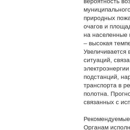
вероятность во
муниципального
природных пожа
очагов и площа
на населенные 
– высокая темп
Увеличивается 
ситуаций, связ
электроэнергии
подстанций, на
транспорта в р
полотна. Прогн
связанных с ис
Рекомендуемые
Органам исполн