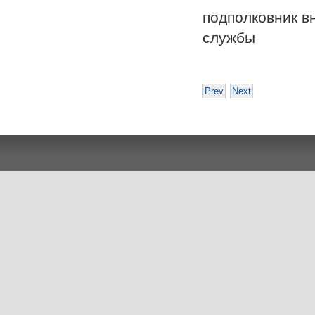
подполковник в
служб
Prev
Next