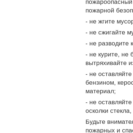
пожароопасный 
пожарной безоп
- не жгите мусо
- не сжигайте 
- не разводите 
- не курите, не
вытряхивайте и
- не оставляйт
бензином, керо
материал;
- не оставляйт
осколки стекла,
Будьте внимате
пожарных и спас