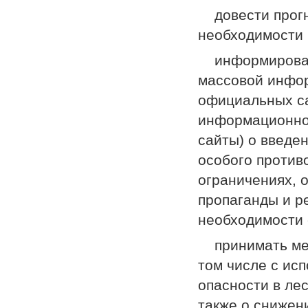
­ довести прог
необходимости 
­ информироват
массовой инфор
официальных са
информационно
сайты) о введе
особого против
ограничениях, 
пропаганды и р
необходимости 
­ принимать ме
том числе с ис
опасности в ле
также о снижен