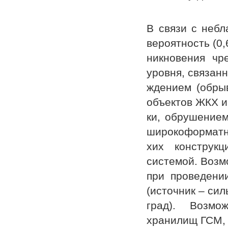
В связи с неб
вероятность (0,
никновения чр
уровня, связанн
ждением (обры
объектов ЖКХ и
ки, обрушением
широкоформатн
хих конструк
системой. Возм
при проведени
(источник – сил
град). Возмо
хранилищ ГСМ, 