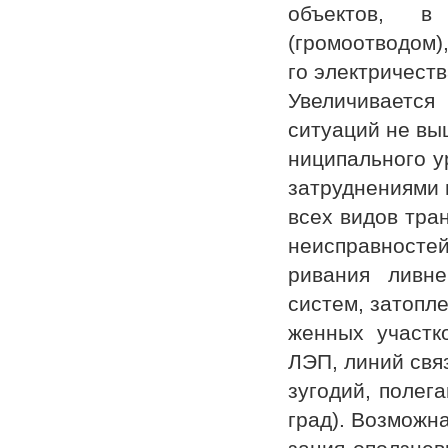
объектов, в
(громоотводом)
го электричеств
Увеличивается 
ситуаций не вы
ниципального у
затруднениями 
всех видов тра
неисправностей
ривания ливне
систем, затопл
женных участко
ЛЭП, линий связ
зугодий, полег
град). Возможна