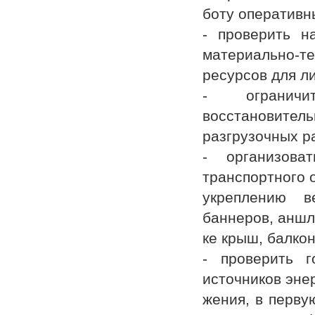
боту оперативн
- проверить н
материально-те
ресурсов для л
- ограничи
восстановитель
разгрузочных р
- организова
транспортного 
укреплению в
баннеров, аншла
ке крыш, балко
- проверить г
источников эне
жения, в перву