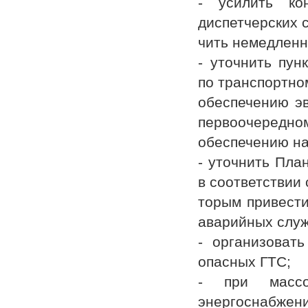
- усилить ко
диспетчерских 
чить немедленн
- уточнить пун
по транспортно
обеспечению эв
первоочередном
обеспечению на
- уточнить Пла
в соответствии 
торым привести
аварийных служ
- организоват
опасных ГТС;
- при массо
энергоснабжени