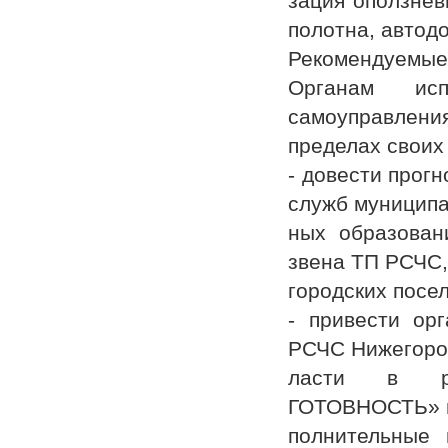
зация оползнев
полотна, автодо
Рекомендуемые
Органам исп
самоуправления
пределах своих
- довести прог
служб муниципа
ных образован
звена ТП РСЧС,
городских посе
- привести ор
РСЧС Нижегоро
ласти в ре
ГОТОВНОСТЬ» и
полнительные