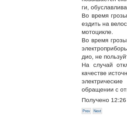
ги, обуславлив
Во время грозы
ездить на вело
мотоцикле.
Во время грозы
электроприборы
дио, не пользу
На случай отк
качестве источ
электрические
обращении с от
Получен
Prev
Next