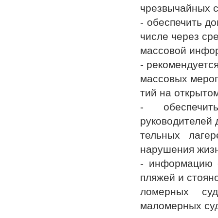
чрезвычайных с
- обеспечить д
числе через ср
массовой инфор
- рекомендуетс
массовых меро
тий на открытом
- обеспечит
руководителей 
тельных лаге
нарушения жиз
- информацию 
пляжей и стояно
ломерных су
маломерных суд