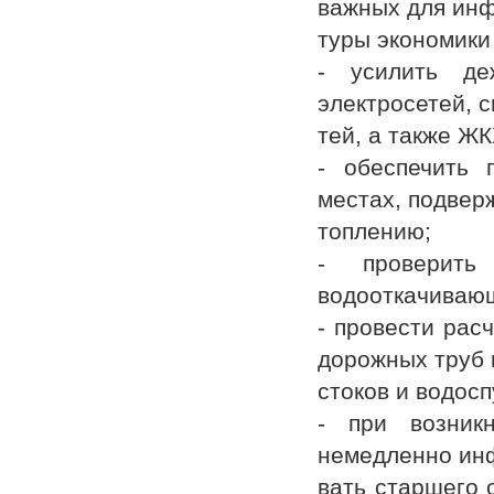
важных для инф
туры экономики
- усилить де
электросетей, с
тей, а также ЖК
- обеспечить 
местах, подвер
топлению;
- проверить 
водооткачивающ
- провести рас
дорожных труб 
стоков и водосп
- при возникн
немедленно ин
вать старшего 