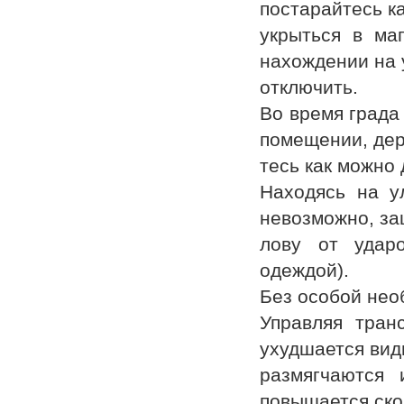
постарайтесь к
укрыться в ма
нахождении на 
отключить.
Во время града
помещении, де
тесь как можно 
Находясь на у
невозможно, за
лову от ударо
одеждой).
Без особой нео
Управляя транс
ухудшается вид
размягчаются 
повышается ско